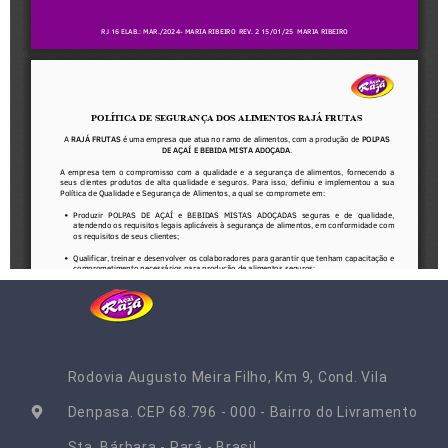
Rodovia Augusto Meira Filho, Km 9, Cond. Vila
Denpasa. CEP 68.796 - 000 - Bairro do Livramento
Sta. Bárbara - Pará - Brasil​