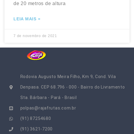
de 20 metros de altura
LEIA MAIS »
7 de novembro de 2021
Rodovia Augusto Meira Filho, Km 9, Cond. Vila
Denpasa. CEP 68.796 - 000 - Bairro do Livramento
Sta. Bárbara - Pará - Brasil​
polpas@rajafrutas.com.br
(91) 87254680
(91) 3621-7200